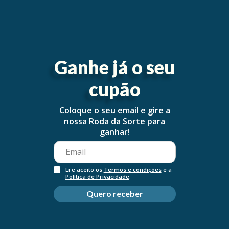
Cerave Retinol Serum
Cerave Locao Facial Am
Ganhe já o seu
Antimarcas 30Ml
SPF50 52Ml
€20,60
€17,65
cupão
Coloque o seu email e gire a
nossa Roda da Sorte para
ganhar!
Li e aceito os
Termos e condições
e a
Política de Privacidade
.
Quero receber