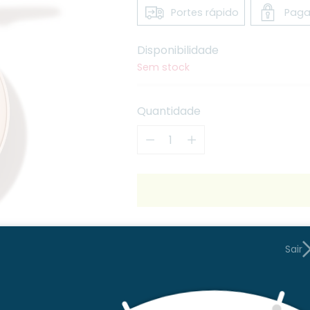
Portes rápido
Paga
Disponibilidade
Sem stock
Quantidade
Quantidade
IVA incluídos
portes
serão calcu
Sair
Portes grátis para compra