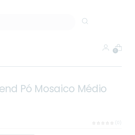
0
lend Pó Mosaico Médio
(
0
)