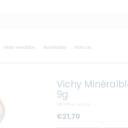
Mais vendidos
Novidades
Marcas
Vichy Minéralb
9g
VICHY
SKU: 6063131
Preço
€21,70
regular