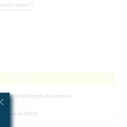
mento seguro
Esgotado
lados na finalização da compra.
s acima de 30,00€