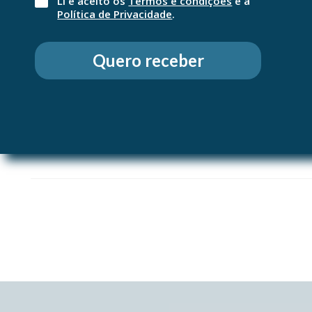
Li e aceito os
Termos e condições
e a
Política de Privacidade
.
Modo de utilização
UM PÓ, DUAS COMBINAÇÕES DE MAQUILHAGEM POSSÍVEIS:
Aplique MinéralBlend Pó Mosaico 3 Cores de forma isolad
Quero receber
de luminosidade ao seu look.
Evite o contacto com os olhos.