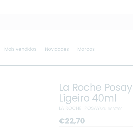
Mais vendidos
Novidades
Marcas
La Roche Posay 
Ligeiro 40ml
LA ROCHE-POSAY
SKU: 6887810
Preço
€22,70
regular