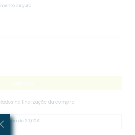
mento seguro
Esgotado
lados na finalização da compra.
s acima de 30,00€