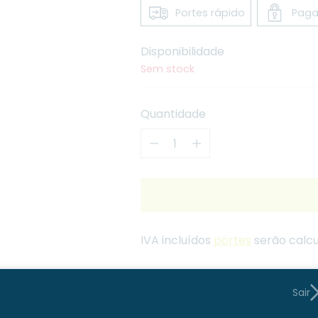
Portes rápido
Paga
Disponibilidade
Sem stock
Quantidade
Quantidade
IVA incluídos
portes
serão calcu
Portes grátis para compra
Sair