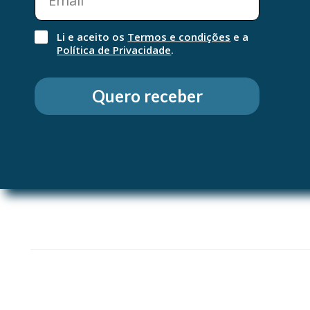
XANTHAN GUM, SODIUM BENZOATE, PHENOXYETHANOL, CAPRYLYL GLYCOL, CI 19
BLUE 1.
Li e aceito os
Termos e condições
e a
Política de Privacidade
.
Modo de utilização
Aplicar diariamente sobre todo o rosto. Evitar o contorno dos olhos. Pa
Quero receber
antes de ROSALIAC AR, o concentrado intensivo.
Não utilize em caso de alergia ou hipersensibilidade a algum dos co
Mantenha afastado do alcance e vista das crianças. Evite o contac
Em caso de reação adversa a qualquer um dos ingredientes, interrom
o seu médico ou farmacêutico.