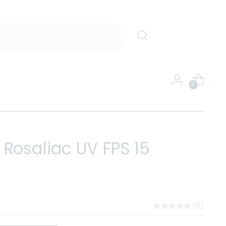
0
Rosaliac UV FPS 15
(
0
)