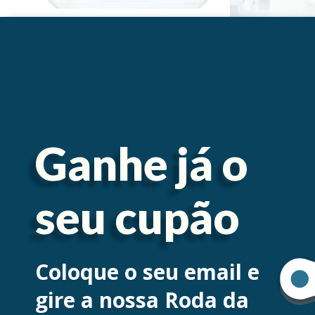
Descrição
HYDRA-HYAL GEL-CREME é um cuidado matific
Ganhe já o
incorpora ácido hialurónico com efeito alisad
para uma hidratação intensa ao longo do dia
sua composição um ingrediente que purifica e 
seu cupão
pele, pela sua ação adstringente.
Deve ser aplicado de manhã e/ou à noite isoladam
sérum.
Coloque o seu email e
gire a nossa Roda da