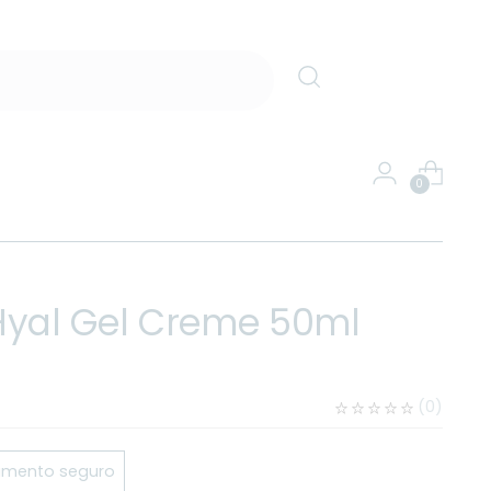
0
Hyal Gel Creme 50ml
(
0
)
mento seguro