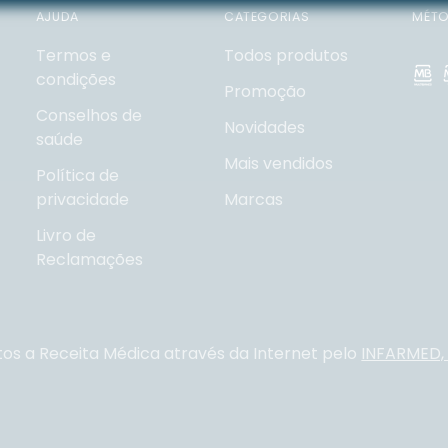
AJUDA
CATEGORIAS
MÉTO
Termos e
Todos produtos
condições
Promoção
Conselhos de
Novidades
saúde
Mais vendidos
Política de
privacidade
Marcas
Livro de
Reclamações
tos a Receita Médica através da Internet pelo
INFARMED, I