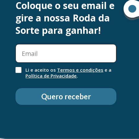
Coloque o seu email e
ELGYDIUM Kids Frescura Morango é um gel dentífr
gire a nossa Roda da
ião flúor, preferencialmente recomendado para a 
dentária na dentição de leite. O novo sabor fresc
Sorte para ganhar!
escovagem numa diversão. ? Concentração em flú
crianças entre 2 e 6 anos
Li e aceito os
Termos e condições
e a
Política de Privacidade
.
Quero receber