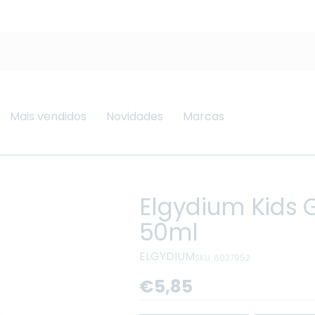
Mais vendidos
Novidades
Marcas
Elgydium Kids 
50ml
ELGYDIUM
SKU: 6037952
Preço
€5,85
regular