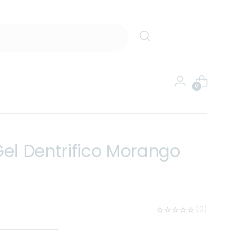
0
Gel Dentrifico Morango
(
0
)