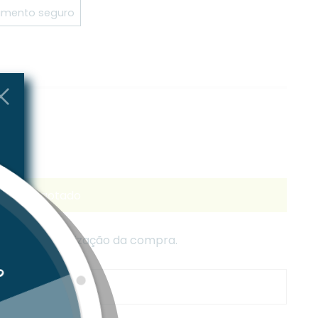
mento seguro
Esgotado
lados na finalização da compra.
s acima de 30,00€