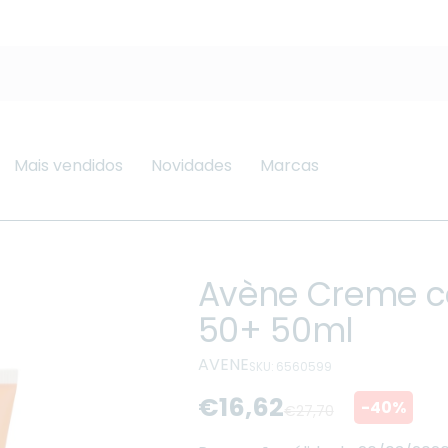
Mais vendidos
Novidades
Marcas
Avène Creme co
50+ 50ml
AVENE
SKU: 6560599
€16,62
-40%
€27,70