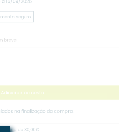
 à 15/09/2026
mento seguro
m breve!
Adicionar ao cesto
lados na finalização da compra.
s acima de 30,00€