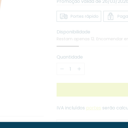
Promoção válida de 26/03/2026
Portes rápido
Paga
Disponibilidade
Restam apenas 12. Encomendar e
Quantidade
Quantidade
IVA incluídos
portes
serão calcu
Portes grátis para compra