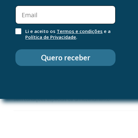
CAPRYLIC/CAPRIC TRIGLYCERIDE. CAPRYLYL GLYCOL. FRAGRANCE (PAR
GLYCERYL DIBEHENATE. IRON OXIDES (CI 77492) (CI 77491) (CI 77499). ISO
TITANIUM TRIISOSTEARATE. MYRISTYL GLUCOSIDE. POLYHYDROXYSTEARIC
GLYCOL ETHER. PROPYLENE CARBONATE. STEARALKONIUM HECTORITE. TOCOPHE
Li e aceito os
Termos e condições
e a
XANTHAN GUM.
Política de Privacidade
.
Modo de utilização
Proteção Solar|Foto-proteção
Quero receber
Antes da exposição solar, aplique 1 dedo de uido no 
adulto, reduzindo esta quantidade, diminui o nível
frequentemente a aplicação a fim de manter a proteçã
transpirado, nadado ou limpo com toalha. Não prolong
mesmo com a aplicação de um protetor solar.
Sem condições especiais de armazenamento.