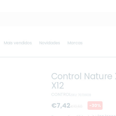
Mais vendidos
Novidades
Marcas
Control Nature 
X12
CONTROL
SKU: 7073908
€7,42
-30%
€10,60