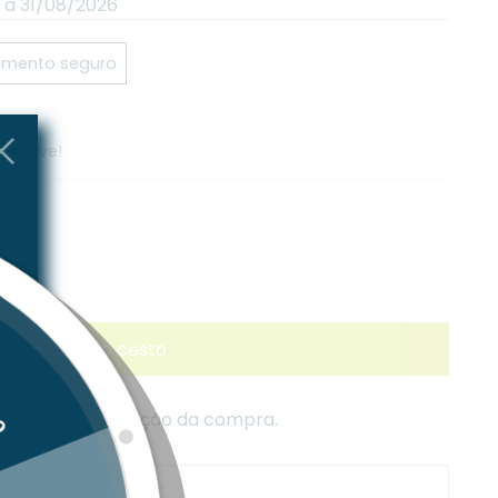
 à 31/08/2026
mento seguro
 breve!
Adicionar ao cesto
lados na finalização da compra.
s acima de 30,00€