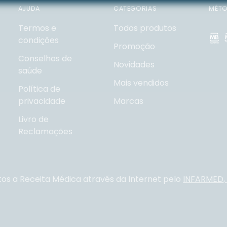
AJUDA
CATEGORIAS
MÉTO
Termos e
Todos produtos
condições
Promoção
Conselhos de
Novidades
saúde
Mais vendidos
Política de
privacidade
Marcas
Livro de
Reclamações
tos a Receita Médica através da Internet pelo
INFARMED, I