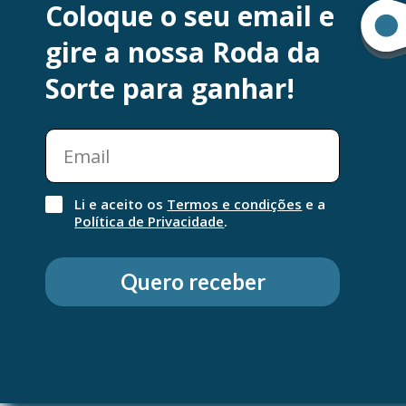
Coloque o seu email e
Em momentos de intimidade, é bom que tudo corr
gire a nossa Roda da
problemas. A elevada lubrificação do preservativo 
forma ergonómica permitem viver a relação com m
Sorte para ganhar!
intensidade, facilitando a penetração e oferecend
natural e espontâneo.
Li e aceito os
Termos e condições
e a
Política de Privacidade
.
Quero receber