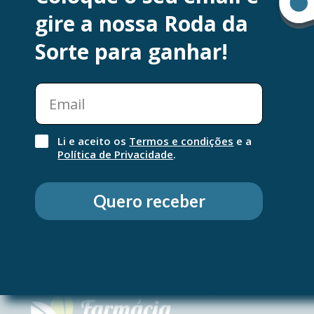
gire a nossa Roda da
Agradavelmente perfumado, este cuidado de higien
preserva o filme hidrolipídico e deixa a pele perfe
Sorte para ganhar!
suave e hidratada. Adaptado para a pele sensível.
Li e aceito os
Termos e condições
e a
Política de Privacidade
.
Quero receber
QUEM SOMOS