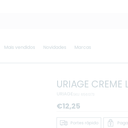
Mais vendidos
Novidades
Marcas
URIAGE CREME 
URIAGE
SKU: 6561373
Preço
€12,25
regular
Portes rápido
Paga