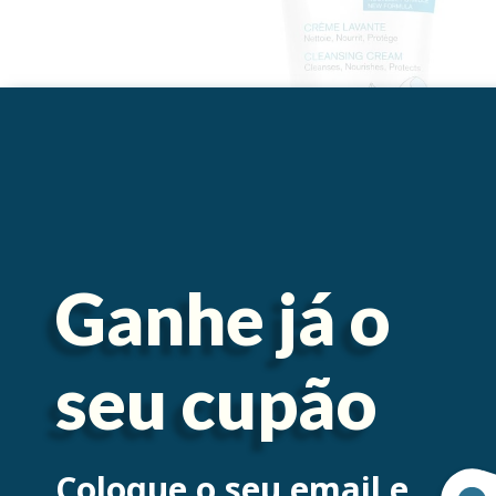
Ganhe já o
seu cupão
Descrição
Coloque o seu email e