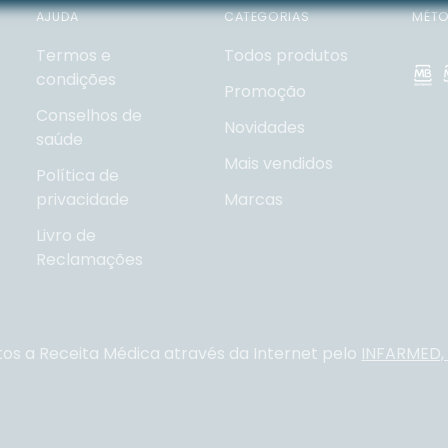
AJUDA
CATEGORIAS
MÉTO
Termos e
Todos produtos
condições
Promoção
Conselhos de
Novidades
saúde
Mais vendidos
Política de
privacidade
Marcas
Livro de
Reclamações
tos a Receita Médica através da Internet pelo
INFARMED, I