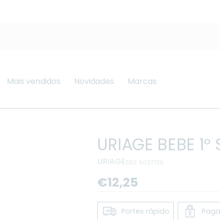
Mais vendidos
Novidades
Marcas
URIAGE BEBE 1º
URIAGE
SKU: 6037739
Preço
€12,25
regular
Portes rápido
Paga