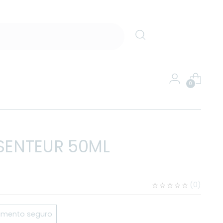
0
 SENTEUR 50ML
(
0
)
mento seguro