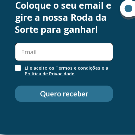
Coloque o seu email e
Água perfumada.Toda a doçura e ternura de uma 
gire a nossa Roda da
que respeita perfeitamente a pele frágil de todos o
Perfume Enriquecida com Água Termal de Uriage s
Sorte para ganhar!
hidratante, 1ere Senteur é uma água com um perfu
delicado.
Li e aceito os
Termos e condições
e a
Política de Privacidade
.
Quero receber