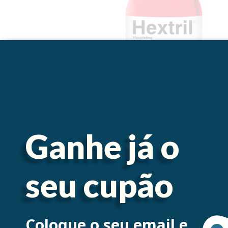
Ganhe já o
seu cupão
Descrição
Coloque o seu email e