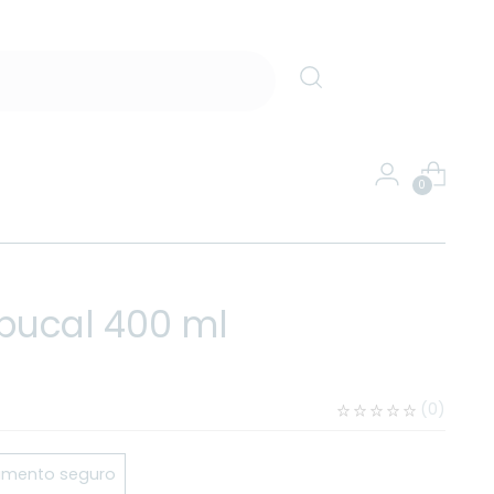
0
 bucal 400 ml
(
0
)
mento seguro