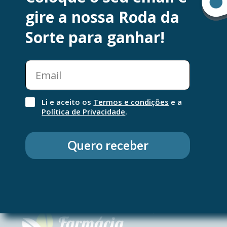
gire a nossa Roda da
HEXTRIL solução bucal - Utilização em infeções me
garganta. Candidíases, Prevenção e Tratamento Gen
Sorte para ganhar!
Mau hálito
Li e aceito os
Termos e condições
e a
Política de Privacidade
.
Quero receber
QUEM SOMOS