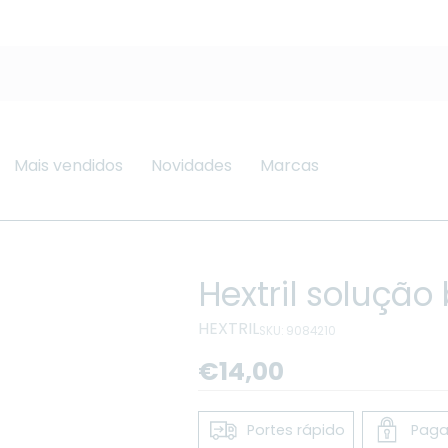
Mais vendidos
Novidades
Marcas
Hextril solução
HEXTRIL
SKU: 9084210
Preço
€14,00
regular
Portes rápido
Paga