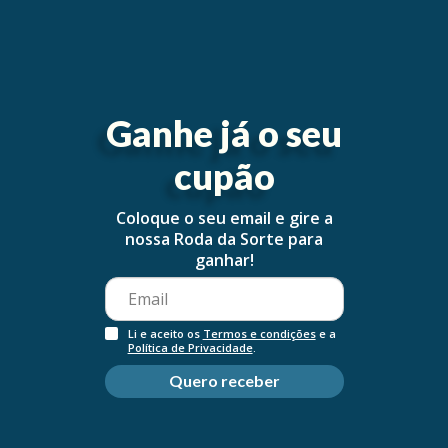
Avène Creme Hidratante
Avène Creme Reparador
Ganhe já o seu
Tolerance Hydra 40ml
Protetor Cicalfate+ 40ml
€24,35
€14,45
cupão
Coloque o seu email e gire a
-40%
Esgotado
nossa Roda da Sorte para
ganhar!
Li e aceito os
Termos e condições
e a
Política de Privacidade
.
Quero receber