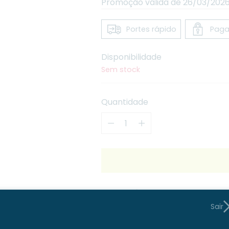
Promoção válida de 26/03/2026
Portes rápido
Paga
Disponibilidade
Sem stock
Quantidade
Quantidade
IVA incluídos
portes
serão calcu
Sair
Portes grátis para compra