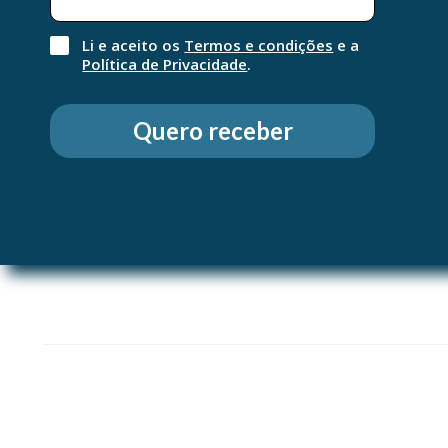
"queimadura" por raios UVB, sem deixar resíduos brancos.
Artermia Salina: Potencia as defesas da pele e a resistência aos raios UV
Li e aceito os
Termos e condições
e a
danos dos UV, com base em testes in vitro.
Política de Privacidade
.
Modo de utilização
Agite bem antes de usar.Aplique antes da exposição a
Quero receber
frequência e generosamente para manter a protecção
nadar, transpirar ou secar-se com toalha.
Evite o contacto com os olhos. Não aplique em pele ferid
exposição solar nas horas de maior calor (12-16h).