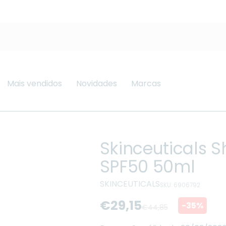
Mais vendidos
Novidades
Marcas
Skinceuticals S
SPF50 50ml
SKINCEUTICALS
SKU: 6906792
€29,15
-35%
€44,85