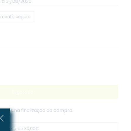
 à 31/08/2026
mento seguro
Esgotado
lados na finalização da compra.
s acima de 30,00€