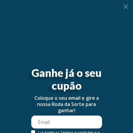
0
Ganhe já o seu
cupão
Coloque o seu email e gire a
nossa Roda da Sorte para
ganhar!
Li e aceito os
Termos e condições
e a