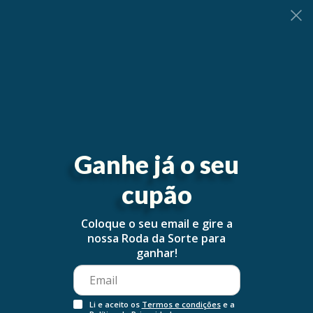
0
Ganhe já o seu
cupão
Coloque o seu email e gire a
nossa Roda da Sorte para
ganhar!
Li e aceito os
Termos e condições
e a